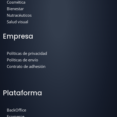
Cosmética
Bienestar
Nutracéuticos
Salud visual
Empresa
Políticas de privacidad
Políticas de envío
Contrato de adhesión
Your content goes here. Edit or remove this text inline or in the
module Content settings. You can also style
Plataforma
BackOffice
Ecomerce