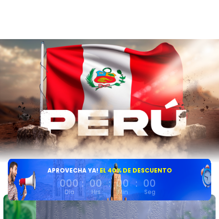
APROVECHA YA!
EL 40% DE DESCUENTO
000
:
00
:
00
:
00
Día
Hrs
Min
Seg