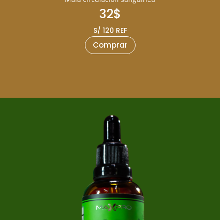
32$
S/ 120 REF
Comprar