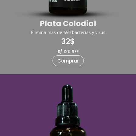
Plata Colodial
Elimina más de 650 bacterias y virus
32$
S/ 120 REF
Comprar