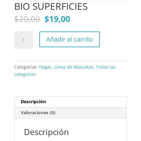
BIO SUPERFICIES
El
El
$
20,00
$
19,00
precio
precio
original
actual
BIO
era:
es:
Añadir al carrito
SUPERFICIES
$20,00.
$19,00.
cantidad
Categorías:
Hogar
,
Línea de Mascotas
,
Todas las
categorias
Descripción
Valoraciones (0)
Descripción