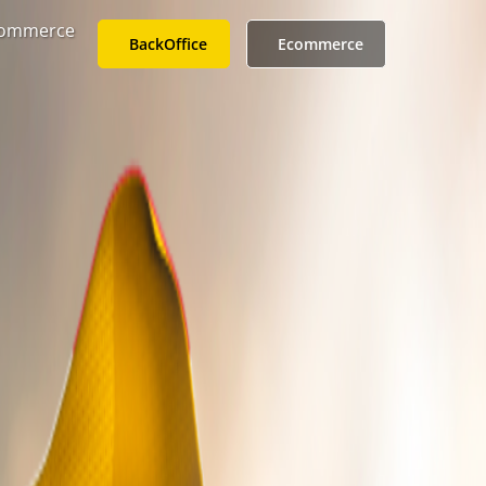
ommerce
BackOffice
Ecommerce